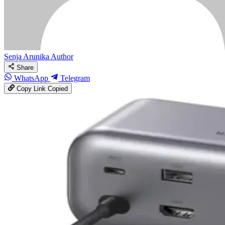
Senja Arunika
Author
Share
WhatsApp
Telegram
Copy Link
Copied