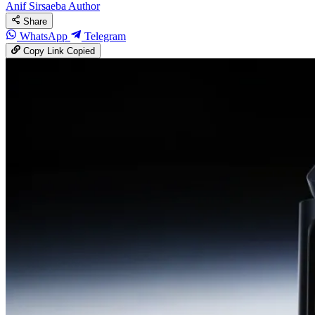
Anif Sirsaeba
Author
Share
WhatsApp
Telegram
Copy Link
Copied