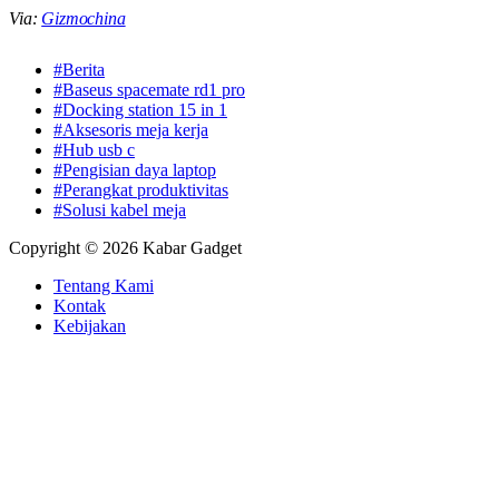
Via:
Gizmochina
#Berita
#Baseus spacemate rd1 pro
#Docking station 15 in 1
#Aksesoris meja kerja
#Hub usb c
#Pengisian daya laptop
#Perangkat produktivitas
#Solusi kabel meja
Copyright © 2026 Kabar Gadget
Tentang Kami
Kontak
Kebijakan