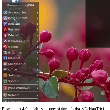
Besgnulinux 4-0 adalah sistem operasi ringan berbasis Debian Trixie