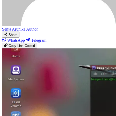
Senja Arunika
Author
Share
WhatsApp
Telegram
Copy Link
Copied