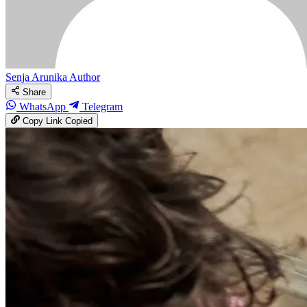
Senja Arunika
Author
Share
WhatsApp
Telegram
Copy Link
Copied