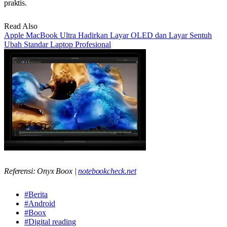
praktis.
Read Also
Apple MacBook Ultra Hadirkan Layar OLED dan Layar Sentuh
Ubah Standar Laptop Profesional
Referensi: Onyx Boox |
notebookcheck.net
#Berita
#Android
#Boox
#Digital reading