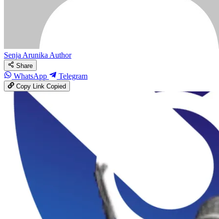
Senja Arunika
Author
Share
WhatsApp
Telegram
Copy Link
Copied