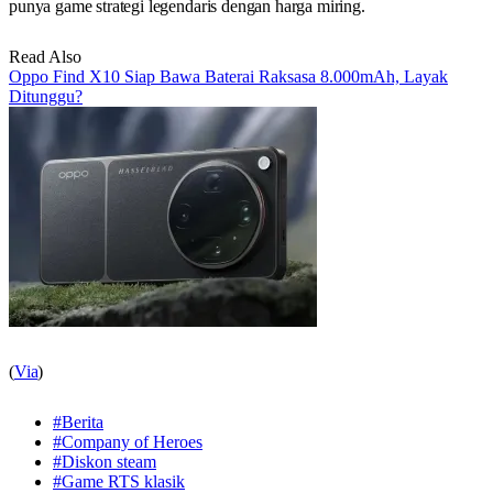
punya game strategi legendaris dengan harga miring.
Read Also
Oppo Find X10 Siap Bawa Baterai Raksasa 8.000mAh, Layak
Ditunggu?
(
Via
)
#Berita
#Company of Heroes
#Diskon steam
#Game RTS klasik