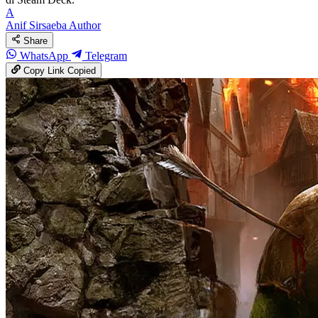
A
Anif Sirsaeba
Author
Share
WhatsApp
Telegram
Copy Link
Copied