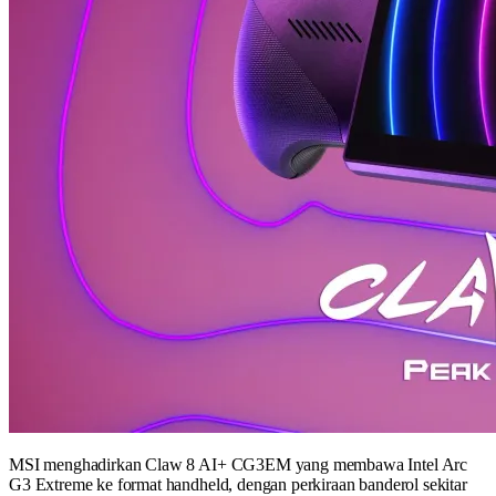
MSI menghadirkan Claw 8 AI+ CG3EM yang membawa Intel Arc
G3 Extreme ke format handheld, dengan perkiraan banderol sekitar