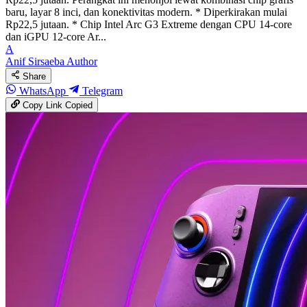
baru, layar 8 inci, dan konektivitas modern. * Diperkirakan mulai
Rp22,5 jutaan. * Chip Intel Arc G3 Extreme dengan CPU 14-core
dan iGPU 12-core Ar...
A
Anif Sirsaeba
Author
Share
WhatsApp
Telegram
Copy Link
Copied