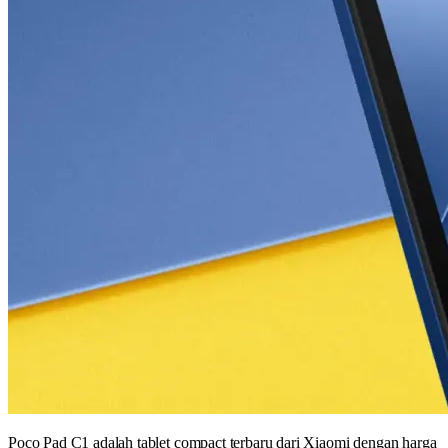
Poco Pad C1 adalah tablet compact terbaru dari Xiaomi dengan harga