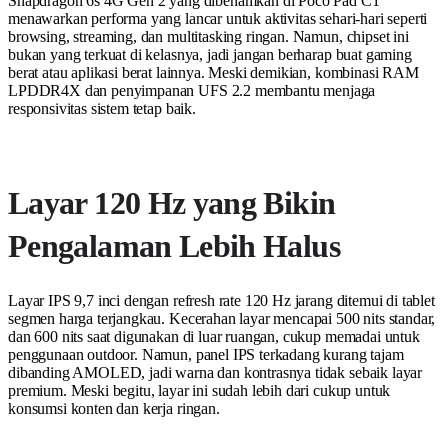
Snapdragon 6s 4G Gen 2 yang dibenamkan di Poco Pad C1
menawarkan performa yang lancar untuk aktivitas sehari-hari seperti
browsing, streaming, dan multitasking ringan. Namun, chipset ini
bukan yang terkuat di kelasnya, jadi jangan berharap buat gaming
berat atau aplikasi berat lainnya. Meski demikian, kombinasi RAM
LPDDR4X dan penyimpanan UFS 2.2 membantu menjaga
responsivitas sistem tetap baik.
Layar 120 Hz yang Bikin
Pengalaman Lebih Halus
Layar IPS 9,7 inci dengan refresh rate 120 Hz jarang ditemui di tablet
segmen harga terjangkau. Kecerahan layar mencapai 500 nits standar,
dan 600 nits saat digunakan di luar ruangan, cukup memadai untuk
penggunaan outdoor. Namun, panel IPS terkadang kurang tajam
dibanding AMOLED, jadi warna dan kontrasnya tidak sebaik layar
premium. Meski begitu, layar ini sudah lebih dari cukup untuk
konsumsi konten dan kerja ringan.