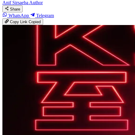
Anif Sirsaeba
Author
Share
WhatsApp
Telegram
Copy Link
Copied