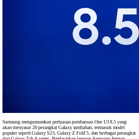
Samsung mengumumkan perluasan pembaruan One UI 8.5 yang
akan menyasar 20 perangkat Galaxy tambahan, termasuk model
populer seperti Galaxy S23, Galaxy Z Fold 5, dan berbagai perangkat
dari Galaxy Tab A series. Berdasarkan laporan Samsung Jerman,