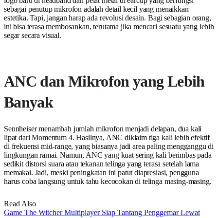
logo baru di headband dan pelat metal di earcup yang berfungsi
sebagai penutup mikrofon adalah detail kecil yang menaikkan
estetika. Tapi, jangan harap ada revolusi desain. Bagi sebagian orang,
ini bisa terasa membosankan, terutama jika mencari sesuatu yang lebih
segar secara visual.
ANC dan Mikrofon yang Lebih
Banyak
Sennheiser menambah jumlah mikrofon menjadi delapan, dua kali
lipat dari Momentum 4. Hasilnya, ANC diklaim tiga kali lebih efektif
di frekuensi mid-range, yang biasanya jadi area paling mengganggu di
lingkungan ramai. Namun, ANC yang kuat sering kali berimbas pada
sedikit distorsi suara atau tekanan telinga yang terasa setelah lama
memakai. Jadi, meski peningkatan ini patut diapresiasi, pengguna
harus coba langsung untuk tahu kecocokan di telinga masing-masing.
Read Also
Game The Witcher Multiplayer Siap Tantang Penggemar Lewat