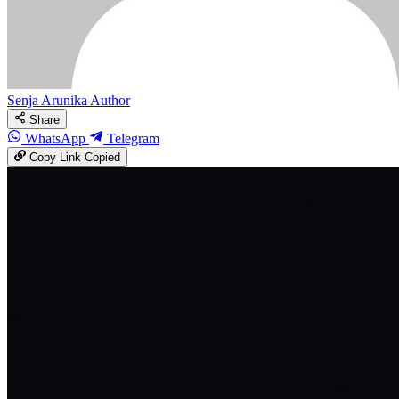
Senja Arunika
Author
Share
WhatsApp
Telegram
Copy Link
Copied