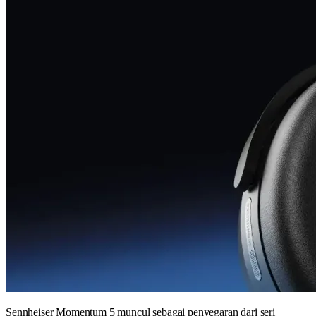
Sennheiser Momentum 5 muncul sebagai penyegaran dari seri