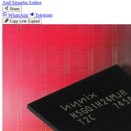
Anif Sirsaeba
Author
Share
WhatsApp
Telegram
Copy Link
Copied