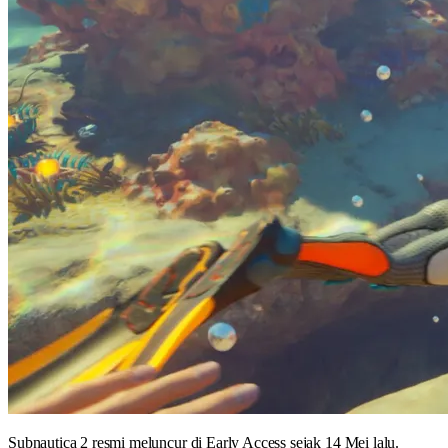
Subnautica 2 resmi meluncur di Early Access sejak 14 Mei lalu.