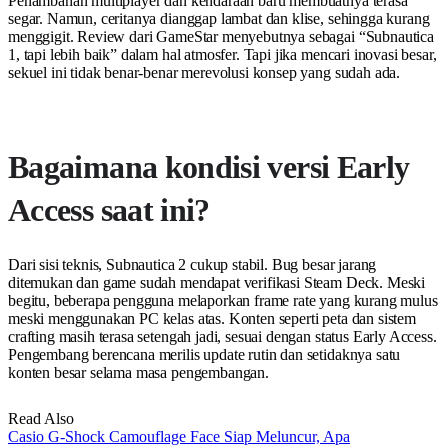
Penambahan multiplayer dan kendaraan baru membuatnya terasa
segar. Namun, ceritanya dianggap lambat dan klise, sehingga kurang
menggigit. Review dari GameStar menyebutnya sebagai “Subnautica
1, tapi lebih baik” dalam hal atmosfer. Tapi jika mencari inovasi besar,
sekuel ini tidak benar-benar merevolusi konsep yang sudah ada.
Bagaimana kondisi versi Early
Access saat ini?
Dari sisi teknis, Subnautica 2 cukup stabil. Bug besar jarang
ditemukan dan game sudah mendapat verifikasi Steam Deck. Meski
begitu, beberapa pengguna melaporkan frame rate yang kurang mulus
meski menggunakan PC kelas atas. Konten seperti peta dan sistem
crafting masih terasa setengah jadi, sesuai dengan status Early Access.
Pengembang berencana merilis update rutin dan setidaknya satu
konten besar selama masa pengembangan.
Read Also
Casio G-Shock Camouflage Face Siap Meluncur, Apa