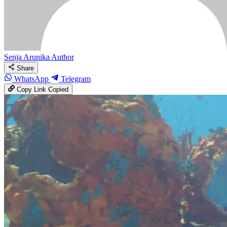
Senja Arunika
Author
Share
WhatsApp
Telegram
Copy Link
Copied