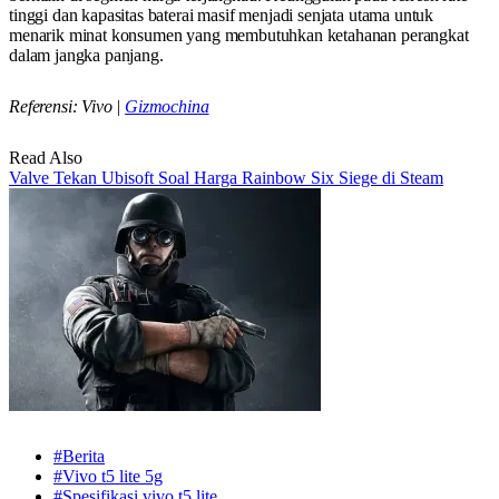
tinggi dan kapasitas baterai masif menjadi senjata utama untuk
menarik minat konsumen yang membutuhkan ketahanan perangkat
dalam jangka panjang.
Referensi: Vivo |
Gizmochina
Read Also
Valve Tekan Ubisoft Soal Harga Rainbow Six Siege di Steam
#Berita
#Vivo t5 lite 5g
#Spesifikasi vivo t5 lite