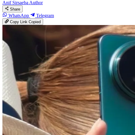
Anif Sirsaeba
Author
Share
WhatsApp
Telegram
Copy Link
Copied