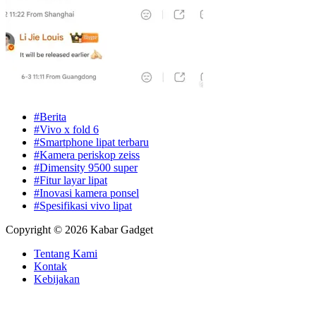
#Berita
#Vivo x fold 6
#Smartphone lipat terbaru
#Kamera periskop zeiss
#Dimensity 9500 super
#Fitur layar lipat
#Inovasi kamera ponsel
#Spesifikasi vivo lipat
Copyright © 2026 Kabar Gadget
Tentang Kami
Kontak
Kebijakan