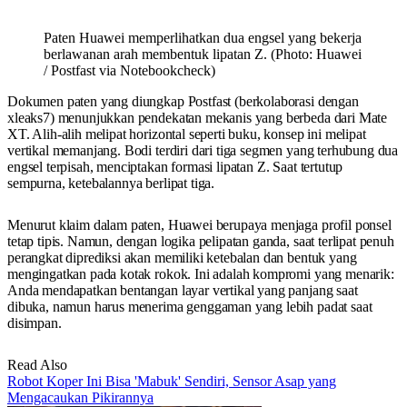
Paten Huawei memperlihatkan dua engsel yang bekerja
berlawanan arah membentuk lipatan Z. (Photo: Huawei
/ Postfast via Notebookcheck)
Dokumen paten yang diungkap Postfast (berkolaborasi dengan
xleaks7) menunjukkan pendekatan mekanis yang berbeda dari Mate
XT. Alih-alih melipat horizontal seperti buku, konsep ini melipat
vertikal memanjang. Bodi terdiri dari tiga segmen yang terhubung dua
engsel terpisah, menciptakan formasi lipatan Z. Saat tertutup
sempurna, ketebalannya berlipat tiga.
Menurut klaim dalam paten, Huawei berupaya menjaga profil ponsel
tetap tipis. Namun, dengan logika pelipatan ganda, saat terlipat penuh
perangkat diprediksi akan memiliki ketebalan dan bentuk yang
mengingatkan pada kotak rokok. Ini adalah kompromi yang menarik:
Anda mendapatkan bentangan layar vertikal yang panjang saat
dibuka, namun harus menerima genggaman yang lebih padat saat
disimpan.
Read Also
Robot Koper Ini Bisa 'Mabuk' Sendiri, Sensor Asap yang
Mengacaukan Pikirannya