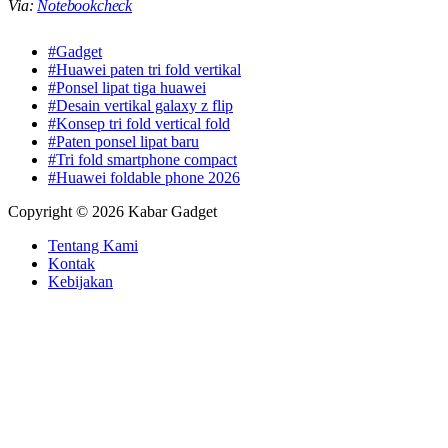
Via:
Notebookcheck
#Gadget
#Huawei paten tri fold vertikal
#Ponsel lipat tiga huawei
#Desain vertikal galaxy z flip
#Konsep tri fold vertical fold
#Paten ponsel lipat baru
#Tri fold smartphone compact
#Huawei foldable phone 2026
Copyright © 2026 Kabar Gadget
Tentang Kami
Kontak
Kebijakan