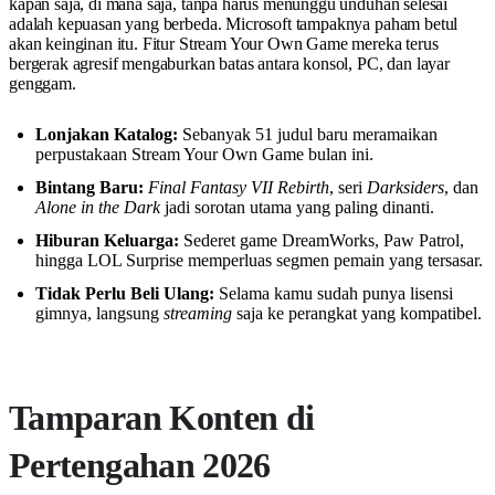
kapan saja, di mana saja, tanpa harus menunggu unduhan selesai
adalah kepuasan yang berbeda. Microsoft tampaknya paham betul
akan keinginan itu. Fitur Stream Your Own Game mereka terus
bergerak agresif mengaburkan batas antara konsol, PC, dan layar
genggam.
Lonjakan Katalog:
Sebanyak 51 judul baru meramaikan
perpustakaan Stream Your Own Game bulan ini.
Bintang Baru:
Final Fantasy VII Rebirth
, seri
Darksiders
, dan
Alone in the Dark
jadi sorotan utama yang paling dinanti.
Hiburan Keluarga:
Sederet game DreamWorks, Paw Patrol,
hingga LOL Surprise memperluas segmen pemain yang tersasar.
Tidak Perlu Beli Ulang:
Selama kamu sudah punya lisensi
gimnya, langsung
streaming
saja ke perangkat yang kompatibel.
Tamparan Konten di
Pertengahan 2026