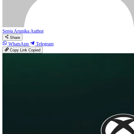
Senja Arunika
Author
Share
WhatsApp
Telegram
Copy Link
Copied