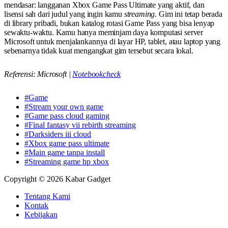
mendasar: langganan Xbox Game Pass Ultimate yang aktif, dan
lisensi sah dari judul yang ingin kamu
streaming
. Gim ini tetap berada
di library pribadi, bukan katalog rotasi Game Pass yang bisa lenyap
sewaktu-waktu. Kamu hanya meminjam daya komputasi server
Microsoft untuk menjalankannya di layar HP, tablet, atau laptop yang
sebenarnya tidak kuat mengangkat gim tersebut secara lokal.
Referensi: Microsoft |
Notebookcheck
#Game
#Stream your own game
#Game pass cloud gaming
#Final fantasy vii rebirth streaming
#Darksiders iii cloud
#Xbox game pass ultimate
#Main game tanpa install
#Streaming game hp xbox
Copyright © 2026 Kabar Gadget
Tentang Kami
Kontak
Kebijakan