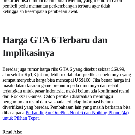
pre-order bisa dimulai dalam bulan Mei ini, yang membuat calon
pembeli perlu memantau perkembangan terbaru agar tidak
ketinggalan kesempatan pembelian awal.
Harga GTA 6 Terbaru dan
Implikasinya
Beredar juga rumor harga rilis GTA 6 yang disebut sekitar £69.99,
atau sekitar Rp1,3 jutaan, lebih rendah dari prediksi sebelumnya yang
sempat menyebut harga bisa mencapai US$100. Jika benar, harga ini
masih dalam kisaran game premium pada umumnya dan relatif
terjangkau untuk pasar Indonesia, meski belum ada konfirmasi resmi
dari Rockstar Games. Calon pembeli disarankan menunggu
pengumuman resmi dan waspada terhadap informasi belum
diverifikasi yang beredar. Pembahasan lain yang masih berkaitan bisa
dibaca pada
Perbandingan OnePlus Nord 6 dan Nothing Phone (4a)
untuk Pilihan Tepat
.
Read Also