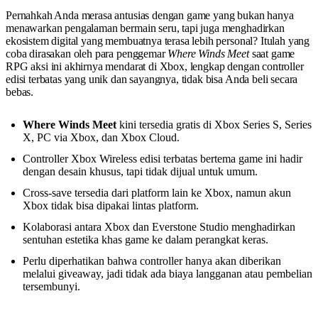
Pernahkah Anda merasa antusias dengan game yang bukan hanya
menawarkan pengalaman bermain seru, tapi juga menghadirkan
ekosistem digital yang membuatnya terasa lebih personal? Itulah yang
coba dirasakan oleh para penggemar
Where Winds Meet
saat game
RPG aksi ini akhirnya mendarat di Xbox, lengkap dengan controller
edisi terbatas yang unik dan sayangnya, tidak bisa Anda beli secara
bebas.
Where Winds Meet
kini tersedia gratis di Xbox Series S, Series
X, PC via Xbox, dan Xbox Cloud.
Controller Xbox Wireless edisi terbatas bertema game ini hadir
dengan desain khusus, tapi tidak dijual untuk umum.
Cross-save tersedia dari platform lain ke Xbox, namun akun
Xbox tidak bisa dipakai lintas platform.
Kolaborasi antara Xbox dan Everstone Studio menghadirkan
sentuhan estetika khas game ke dalam perangkat keras.
Perlu diperhatikan bahwa controller hanya akan diberikan
melalui giveaway, jadi tidak ada biaya langganan atau pembelian
tersembunyi.