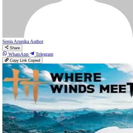
Senja Arunika
Author
Share
WhatsApp
Telegram
Copy Link
Copied