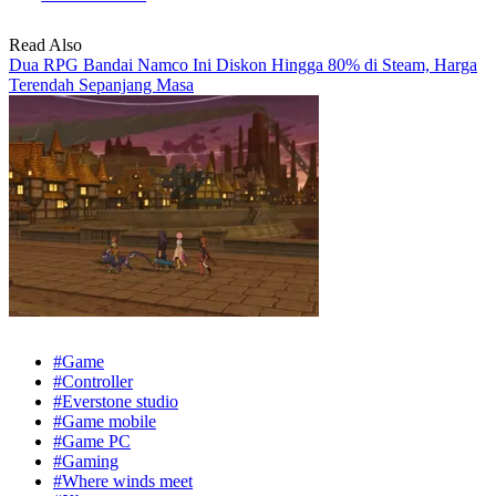
Read Also
Dua RPG Bandai Namco Ini Diskon Hingga 80% di Steam, Harga
Terendah Sepanjang Masa
#Game
#Controller
#Everstone studio
#Game mobile
#Game PC
#Gaming
#Where winds meet