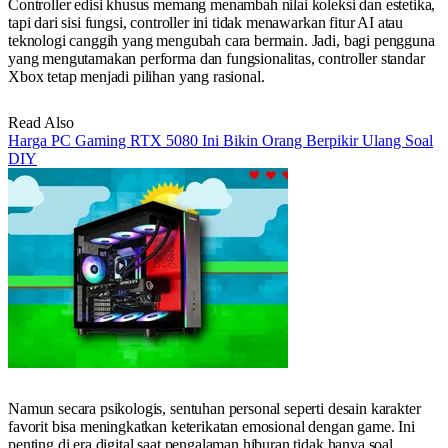
Controller edisi khusus memang menambah nilai koleksi dan estetika,
tapi dari sisi fungsi, controller ini tidak menawarkan fitur AI atau
teknologi canggih yang mengubah cara bermain. Jadi, bagi pengguna
yang mengutamakan performa dan fungsionalitas, controller standar
Xbox tetap menjadi pilihan yang rasional.
Read Also
Harga PC Gaming RTX 5080 Ini Bikin Orang Berpikir Ulang Soal
DIY
Namun secara psikologis, sentuhan personal seperti desain karakter
favorit bisa meningkatkan keterikatan emosional dengan game. Ini
penting di era digital saat pengalaman hiburan tidak hanya soal