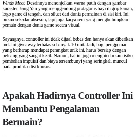
Winds Meet
. Desainnya menonjolkan warna putih dengan gambar
karakter Jiang Yan yang menggendong protagonis bayi di grip kanan,
logo game di tengah, dan siluet dari dunia permainan di sisi kiri. Ini
bukan sekadar aksesori, tapi juga karya seni yang menghubungkan
pemain dengan dunia game secara visual.
Sayangnya, controller ini tidak dijual bebas dan hanya akan diberikan
melalui giveaway terbatas sebanyak 10 unit. Jadi, bagi penggemar
yang berharap mendapat perangkat unik ini, harus bersiap dengan
peluang yang sangat kecil. Namun, hal ini juga menghindarkan risiko
pembelian impulsif dan biaya tersembunyi yang seringkali muncul
pada produk edisi khusus.
Apakah Hadirnya Controller Ini
Membantu Pengalaman
Bermain?