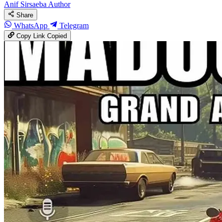
Anif Sirsaeba
Author
Share
WhatsApp
Telegram
Copy Link
Copied