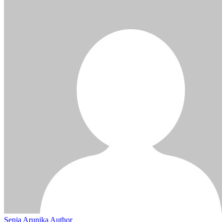
Senja Arunika
Author