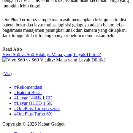
dengan OLED 1.5K lebih cocok, asalkan tidak keberatan harga yang
mungkin lebih tinggi.
OnePlus Turbo 6X tampaknya masih menjanjikan kelanjutan tradisi
baterai besar dan layar mulus, tapi sisi gelapnya adalah belum jelas
bagaimana manajemen perangkat lunak dan kamera yang disiapkan.
Jadi, tunggu dulu info lengkapnya sebelum memutuskan beli.
Read Also
Vivo S60 vs S60 Vitality: Mana yang Layak Dilirik?
(
Via
)
#Rekomendasi
#Baterai Besar
#Layar 144Hz LCD
#Layar OLED 1.5K
#OnePlus Turbo 6 series
#OnePlus Turbo 6X
Copyright © 2026 Kabar Gadget