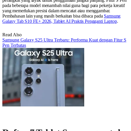
perangkat yang layak untuk penggunaan jangka panjang. Fitur S Pen
pada beberapa model menambah nilai guna bagi para pekerja kreatif
yang memerlukan presisi dalam mencatat atau menggambar.
Pembahasan lain yang masih berkaitan bisa dibaca pada
Samsung
Galaxy Tab S10 FE+ 2026, Tablet AI Praktis Pengganti Laptop
.
Read Also
Samsung Galaxy S25 Ultra Terbaru: Performa Kuat dengan Fitur S
Pen Terbatas