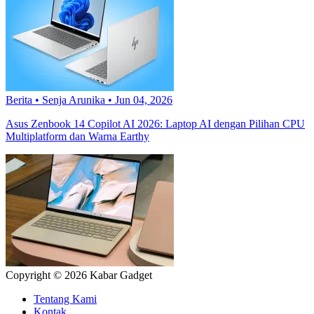
Berita
•
Senja Arunika
•
Jun 04, 2026
Asus Zenbook 14 Copilot AI 2026: Laptop AI dengan Pilihan CPU
Multiplatform dan Warna Earthy
Copyright © 2026 Kabar Gadget
Tentang Kami
Kontak