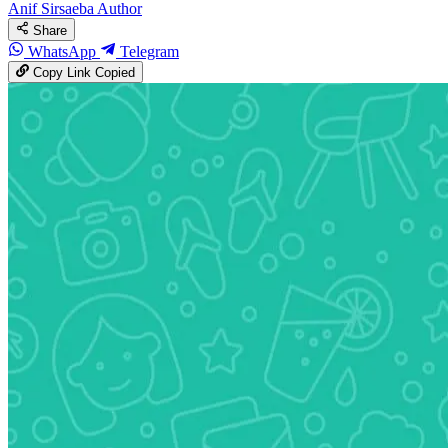
Anif Sirsaeba
Author
Share
WhatsApp
Telegram
Copy Link
Copied