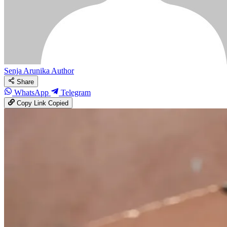
Senja Arunika
Author
Share
WhatsApp
Telegram
Copy Link
Copied