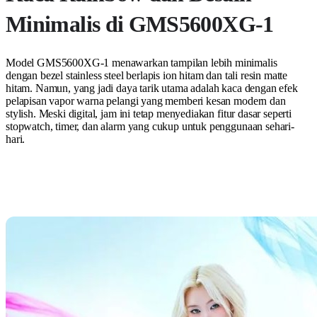
Minimalis di GMS5600XG-1
Model GMS5600XG-1 menawarkan tampilan lebih minimalis
dengan bezel stainless steel berlapis ion hitam dan tali resin matte
hitam. Namun, yang jadi daya tarik utama adalah kaca dengan efek
pelapisan vapor warna pelangi yang memberi kesan modern dan
stylish. Meski digital, jam ini tetap menyediakan fitur dasar seperti
stopwatch, timer, dan alarm yang cukup untuk penggunaan sehari-
hari.