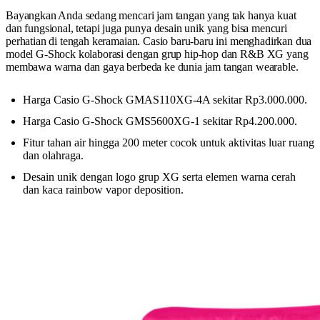
Bayangkan Anda sedang mencari jam tangan yang tak hanya kuat
dan fungsional, tetapi juga punya desain unik yang bisa mencuri
perhatian di tengah keramaian. Casio baru-baru ini menghadirkan dua
model G-Shock kolaborasi dengan grup hip-hop dan R&B XG yang
membawa warna dan gaya berbeda ke dunia jam tangan wearable.
Harga Casio G-Shock GMAS110XG-4A sekitar Rp3.000.000.
Harga Casio G-Shock GMS5600XG-1 sekitar Rp4.200.000.
Fitur tahan air hingga 200 meter cocok untuk aktivitas luar ruang
dan olahraga.
Desain unik dengan logo grup XG serta elemen warna cerah
dan kaca rainbow vapor deposition.