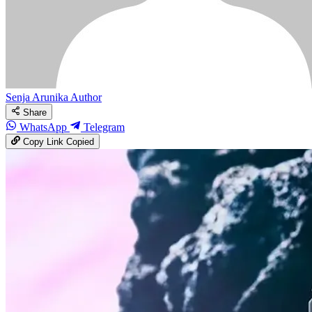
Senja Arunika
Author
Share
WhatsApp
Telegram
Copy Link
Copied