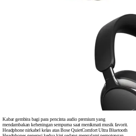
Kabar gembira bagi para pencinta audio premium yang
mendambakan keheningan sempurna saat menikmati musik favorit.
Headphone nirkabel kelas atas Bose QuietComfort Ultra Bluetooth
Headphones generasi kedua kini sedang mengalami pemotongan