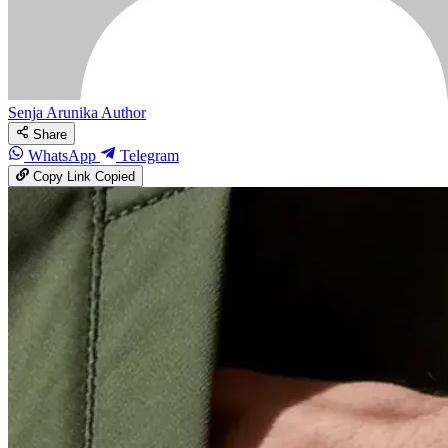
Senja Arunika
Author
Share
WhatsApp
Telegram
Copy Link
Copied