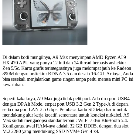
Di dalam bodi mungilnya, A9 Max menyimpan AMD Ryzen AI 9
HX 470 APU yang punya 12 inti dan 24 thread berbasis arsitektur
Zen 5/5c. Kartu grafis terintegrasinya juga melompat jauh ke Radeon
890M dengan arsitektur RDNA 3.5 dan desain 16-CU. Artinya, Anda
bisa sesekali menjalankan game ringan tanpa perlu merasa mini PC ini
kewalahan.
Seperti kakaknya, A9 Max juga tidak pelit port. Ada dua port USB4
dengan DP Alt Mode, empat port USB 3.2 Gen 2 Type-A di depan,
serta dua port LAN 2.5 Gbps. Pembaca kartu SD tetap hadir untuk
mendukung alur kerja kreatif, sementara untuk koneksi nirkabel, A9
Max sudah mengadopsi standar terbaru: Wi-Fi 7 dan Bluetooth 5.4.
Konfigurasi awal RAM-nya adalah 32 GB DDR5, dengan dua slot
M.2 2280 yang mendukung SSD NVMe Gen 4 x4.