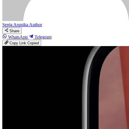
Senja Arunika
Author
Share
WhatsApp
Telegram
Copy Link
Copied