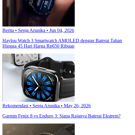
Berita
•
Senja Arunika
•
Jun 04, 2026
Haylou Watch 3 Smartwatch AMOLED dengan Baterai Tahan
Hingga 45 Hari Harga Rp650 Ribuan
Rekomendasi
•
Senja Arunika
•
May 26, 2026
Garmin Fenix 8 vs Enduro 3: Siapa Rajanya Baterai Ekstrem?