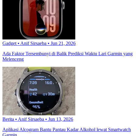
Gadget
•
Anif Sirsaeba
•
Jun 21, 2026
Ada Faktor Tersembunyi di Balik Prediksi Waktu Lari Garmin yang
Melenceng
Berita
•
Anif Sirsaeba
•
Jun 13, 2026
Aplikasi Alcogram Bantu Pantau Kadar Alkohol lewat Smartwatch
Garmin