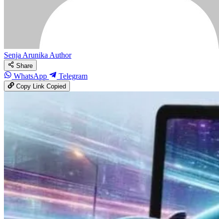
Senja Arunika
Author
Share
WhatsApp
Telegram
Copy Link
Copied