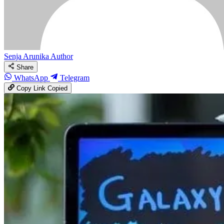
Senja Arunika
Author
Share
WhatsApp
Telegram
Copy Link
Copied