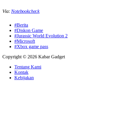
Via:
Notebookcheck
#Berita
#Diskon Game
#Jurassic World Evolution 2
#Microsoft
#Xbox game pass
Copyright © 2026 Kabar Gadget
Tentang Kami
Kontak
Kebijakan