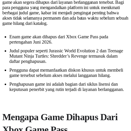
game akan segera dihapus dari layanan berlangganan tersebut. Bagi
para pengguna yang mengandalkan platform ini untuk menikmati
berbagai judul game, kabar ini menjadi pengingat penting bahwa
akses tidak selamanya permanen dan ada batas waktu sebelum sebuah
game hilang dari katalog.
Enam game akan dihapus dari Xbox Game Pass pada
pertengahan Juni 2026.
Judul populer seperti Jurassic World Evolution 2 dan Teenage
Mutant Ninja Turtles: Shredder’s Revenge termasuk dalam
daftar penghapusan.
Pengguna dapat memanfaatkan diskon khusus untuk membeli
game tersebut sebelum akses melalui langganan hilang.
Penghapusan game ini adalah bagian dari siklus lisensi dan
keputusan penerbit yang rutin terjadi di layanan berlangganan.
Mengapa Game Dihapus Dari
Xbox Game Pass