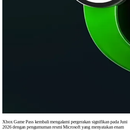
Xbox Game Pass kembali mengalami pergerakan signifikan pada Juni
2026 dengan pengumuman resmi Microsoft yang menyatakan enam