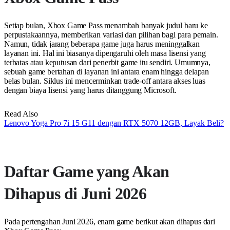
Setiap bulan, Xbox Game Pass menambah banyak judul baru ke
perpustakaannya, memberikan variasi dan pilihan bagi para pemain.
Namun, tidak jarang beberapa game juga harus meninggalkan
layanan ini. Hal ini biasanya dipengaruhi oleh masa lisensi yang
terbatas atau keputusan dari penerbit game itu sendiri. Umumnya,
sebuah game bertahan di layanan ini antara enam hingga delapan
belas bulan. Siklus ini mencerminkan trade-off antara akses luas
dengan biaya lisensi yang harus ditanggung Microsoft.
Read Also
Lenovo Yoga Pro 7i 15 G11 dengan RTX 5070 12GB, Layak Beli?
Daftar Game yang Akan
Dihapus di Juni 2026
Pada pertengahan Juni 2026, enam game berikut akan dihapus dari