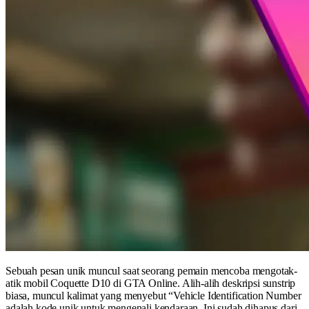
Sebuah pesan unik muncul saat seorang pemain mencoba mengotak-
atik mobil Coquette D10 di GTA Online. Alih-alih deskripsi sunstrip
biasa, muncul kalimat yang menyebut “Vehicle Identification Number
adalah kode unik untuk mengenali kendaraan. Ini sudah dihapus dari