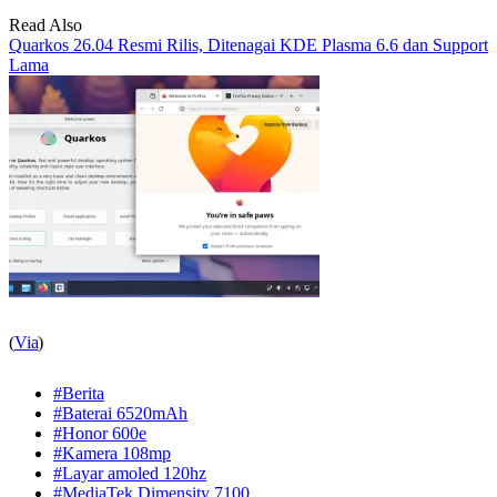
Read Also
Quarkos 26.04 Resmi Rilis, Ditenagai KDE Plasma 6.6 dan Support
Lama
(
Via
)
#Berita
#Baterai 6520mAh
#Honor 600e
#Kamera 108mp
#Layar amoled 120hz
#MediaTek Dimensity 7100