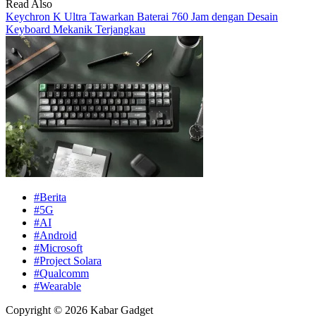
Read Also
Keychron K Ultra Tawarkan Baterai 760 Jam dengan Desain
Keyboard Mekanik Terjangkau
#Berita
#5G
#AI
#Android
#Microsoft
#Project Solara
#Qualcomm
#Wearable
Copyright © 2026 Kabar Gadget