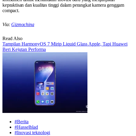
kepraktisan dan kualitas tinggi dalam perangkat kamera genggam
compact.
Via:
Gizmochina
Read Also
Tampilan HarmonyOS 7 Mirip Liquid Glass Apple, Tapi Huawei
Beri Kejutan Performa
#Berita
#Hasselblad
#Inovasi teknologi