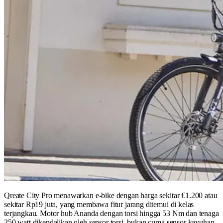
Qreate City Pro menawarkan e-bike dengan harga sekitar €1.200 atau
sekitar Rp19 juta, yang membawa fitur jarang ditemui di kelas
terjangkau. Motor hub Ananda dengan torsi hingga 53 Nm dan tenaga
250 watt dikendalikan oleh sensor torsi, bukan cuma sensor kayuhan.