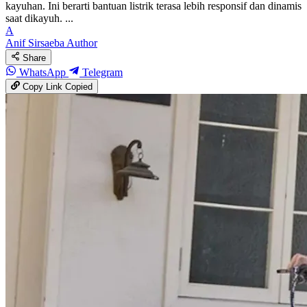
kayuhan. Ini berarti bantuan listrik terasa lebih responsif dan dinamis
saat dikayuh. ...
A
Anif Sirsaeba
Author
Share
WhatsApp
Telegram
Copy Link
Copied