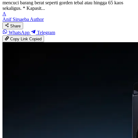
mencuci barang berat seperti gorden tebal atau hingga 65 kaos
sekaligus. * Kapasit...
A
Anif Sirsaeba
Author
Share
WhatsApp
Telegram
Copy Link
Copied