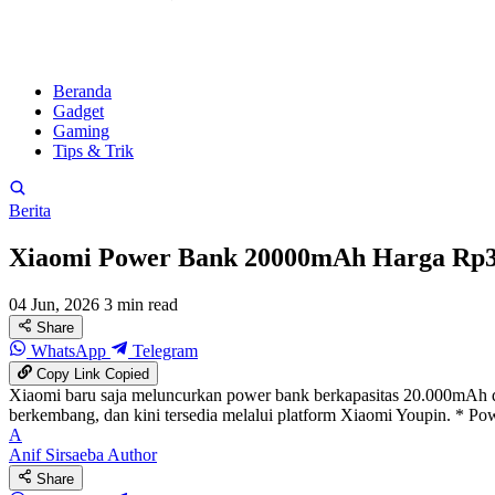
Beranda
Gadget
Gaming
Tips & Trik
Berita
Xiaomi Power Bank 20000mAh Harga Rp320
04 Jun, 2026
3 min read
Share
WhatsApp
Telegram
Copy Link
Copied
Xiaomi baru saja meluncurkan power bank berkapasitas 20.000mAh di
berkembang, dan kini tersedia melalui platform Xiaomi Youpin. * Po
A
Anif Sirsaeba
Author
Share