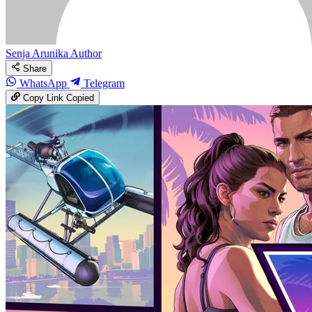
Senja Arunika
Author
Share
WhatsApp
Telegram
Copy Link
Copied