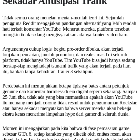
Sekadar Antisipasi Trafik
Tidak semua orang menelan mentah-mentah teori ini. Sejumlah
pengguna Reddit mengajukan pandangan alternatif yang lebih rendah
hati terkait komentar YouTube. Menurut mereka, platform tersebut
mungkin tidak sedang mengisyaratkan adanya konten video baru.
Argumennya cukup logis: begitu pre-order dibuka, akan terjadi
lonjakan pencarian, jumlah penonton, dan reaksi masif di seluruh
platform, tidak hanya YouTube. Tim YouTube bisa jadi hanya sedang
bersiap-siap menghadapi tsunami trafik yang akan terjadi pada hari
itu, bahkan tanpa kehadiran Trailer 3 sekalipun.
Perdebatan ini menunjukkan betapa tipisnya batas antara petunjuk
genuine dan komentar harmless di era digital seperti sekarang. Sampai
25 Juni tiba, tidak ada yang bisa memastikan apakah akun YouTube
itu memang menjadi corong tidak resmi untuk pengumuman Rockstar,
atau hanya sekadar menyatakan bahwa server mereka akan bekerja
ekstra keras menerima limpahan hype dari gamer di seluruh dunia.
Momen ini mengajarkan pada kita bahwa di fase pemasaran game
sebesar GTA 6, setiap karakter yang diketik oleh entitas resmi akan
diperlakukan layaknya kode rahasia. Apakah nanti kode itu terbukti