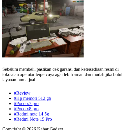
Sebelum membeli, pastikan cek garansi dan ketersediaan resmi di
toko atau operator terpercaya agar lebih aman dan mudah jika butuh
layanan purna jual.
#Review
#Hp memori 512 gb
#Poco x7 pro
#Poco x8 pro
#Redmi note 14 5g
#Redmi Note 15 Pro
Copyright © 2026 Kabar Gadget