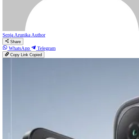
Senja Arunika
Author
Share
WhatsApp
Telegram
Copy Link
Copied