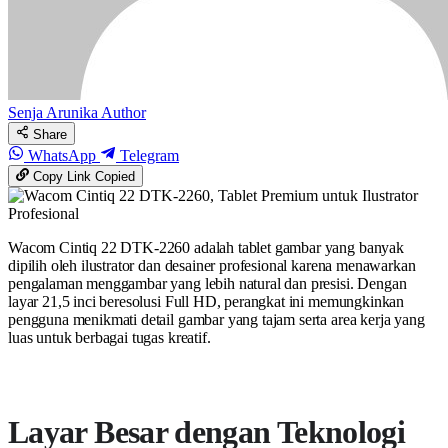
Senja Arunika
Author
Share
WhatsApp
Telegram
Copy Link
Copied
Wacom Cintiq 22 DTK-2260 adalah tablet gambar yang banyak
dipilih oleh ilustrator dan desainer profesional karena menawarkan
pengalaman menggambar yang lebih natural dan presisi. Dengan
layar 21,5 inci beresolusi Full HD, perangkat ini memungkinkan
pengguna menikmati detail gambar yang tajam serta area kerja yang
luas untuk berbagai tugas kreatif.
Layar Besar dengan Teknologi