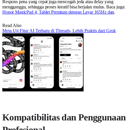
Respons pena yang cepat juga mencegah jeda atau delay yang
mengganggu, sehingga proses kreatif bisa berjalan mulus. Baca juga:
Honor MagicPad 4, Tablet Premium dengan Layar 165Hz dan
.
Read Also
Meta Uji Fitur AI Terbaru di Threads, Lebih Praktis dari Grok
Kompatibilitas dan Penggunaan
Profesional