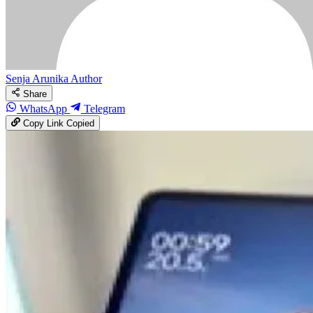
Senja Arunika
Author
Share
WhatsApp
Telegram
Copy Link
Copied