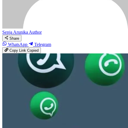
Senja Arunika
Author
Share
WhatsApp
Telegram
Copy Link
Copied