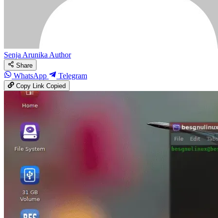
Senja Arunika
Author
Share
WhatsApp
Telegram
Copy Link
Copied