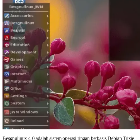
Besgnulinux 4-0 adalah sistem operasi ringan berbasis Debian Trixie