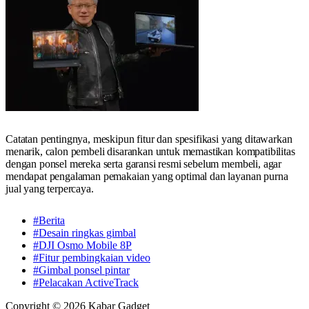
Catatan pentingnya, meskipun fitur dan spesifikasi yang ditawarkan
menarik, calon pembeli disarankan untuk memastikan kompatibilitas
dengan ponsel mereka serta garansi resmi sebelum membeli, agar
mendapat pengalaman pemakaian yang optimal dan layanan purna
jual yang terpercaya.
#Berita
#Desain ringkas gimbal
#DJI Osmo Mobile 8P
#Fitur pembingkaian video
#Gimbal ponsel pintar
#Pelacakan ActiveTrack
Copyright © 2026 Kabar Gadget