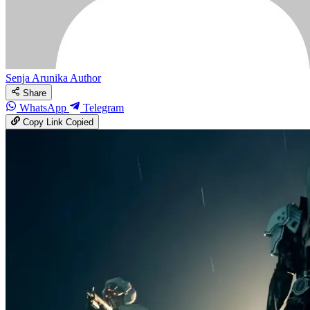
Senja Arunika
Author
Share
WhatsApp
Telegram
Copy Link
Copied